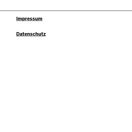
ap
Fußzeile
Impressum
Datenschutz