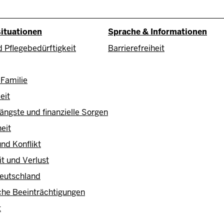
uptnavigation/Sitem
ituationen
Sprache & Informationen
d Pflegebedürftigkeit
Barrierefreiheit
Familie
eit
ängste und finanzielle Sorgen
eit
nd Konflikt
t und Verlust
Deutschland
che Beeinträchtigungen
t