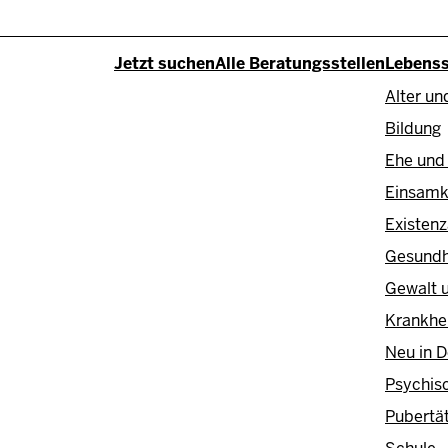
Fußzeile - Ha
Jetzt suchen
Alle Beratungsstellen
Lebenss
Alter un
Bildung
Ehe und 
Einsamk
Existenz
Gesundh
Gewalt u
Krankhei
Neu in 
Psychis
Pubertä