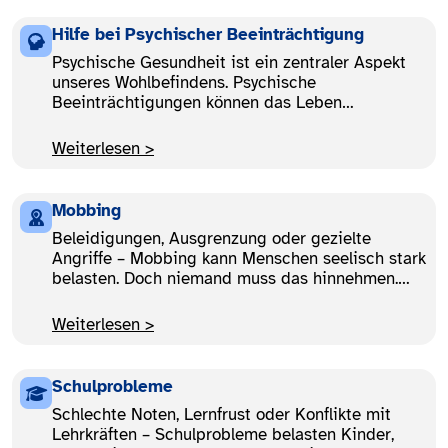
Erziehungsberatung Sie dabei unterstützen kann.
Hilfe bei Psychischer Beeinträchtigung
Psychische Gesundheit ist ein zentraler Aspekt
unseres Wohlbefindens. Psychische
Beeinträchtigungen können das Leben
grundlegend verändern. Erfahren Sie hier, wie
Beratungsstellen unterstützen und welche
Weiterlesen >
Hilfsangebote es für Betroffene gibt.
Mobbing
Beleidigungen, Ausgrenzung oder gezielte
Angriffe – Mobbing kann Menschen seelisch stark
belasten. Doch niemand muss das hinnehmen.
Erfahren Sie hier, wie Sie Mobbing erkennen,
welche Schritte Sie jetzt gehen können und wo
Weiterlesen >
Sie Unterstützung finden.
Schulprobleme
Schlechte Noten, Lernfrust oder Konflikte mit
Lehrkräften – Schulprobleme belasten Kinder,