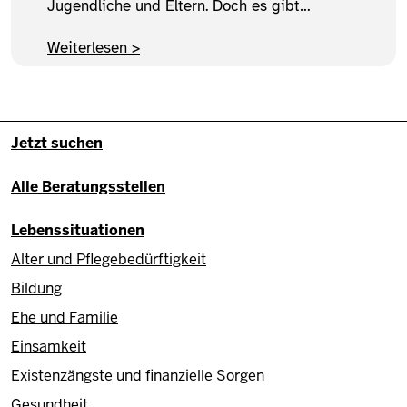
Jugendliche und Eltern. Doch es gibt
Unterstützung. Erfahren Sie hier, wie Sie auf
Schulprobleme reagieren können, welche
Weiterlesen >
Hilfsangebote es gibt und wo Sie Beratung
finden.
Fußzeile - Hauptnavigation/Site
Jetzt suchen
Alle Beratungsstellen
Lebenssituationen
Alter und Pflegebedürftigkeit
Bildung
Ehe und Familie
Einsamkeit
Existenzängste und finanzielle Sorgen
Gesundheit