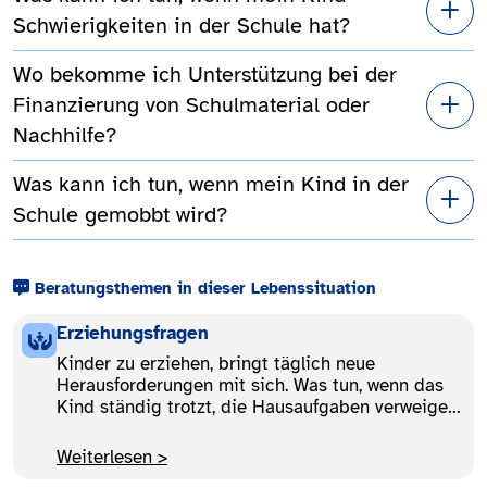
Schwierigkeiten in der Schule hat?
Wo bekomme ich Unterstützung bei der
Finanzierung von Schulmaterial oder
Nachhilfe?
Was kann ich tun, wenn mein Kind in der
Schule gemobbt wird?
Beratungsthemen in dieser Lebenssituation
Erziehungsfragen
Kinder zu erziehen, bringt täglich neue
Herausforderungen mit sich. Was tun, wenn das
Kind ständig trotzt, die Hausaufgaben verweigert
oder Geschwister nur noch streiten? Erfahren Sie
hier, wie Sie Erziehungsfragen besser lösen,
Weiterlesen >
welche Tipps den Alltag erleichtern und wie eine