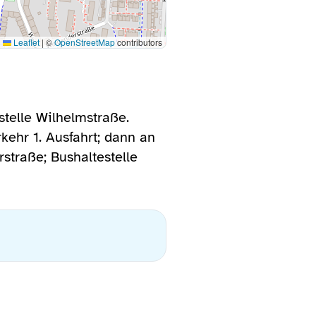
Leaflet
|
©
OpenStreetMap
contributors
telle Wilhelmstraße.
ehr 1. Ausfahrt; dann an
straße; Bushaltestelle