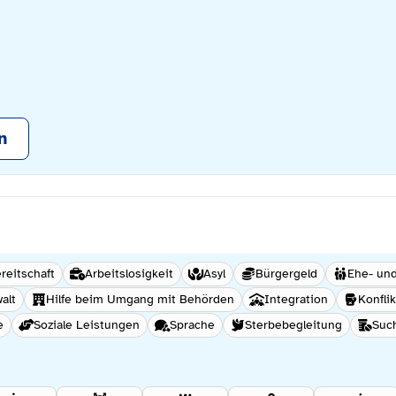
n
reitschaft
Arbeitslosigkeit
Asyl
Bürgergeld
Ehe- un
alt
Hilfe beim Umgang mit Behörden
Integration
Konfli
e
Soziale Leistungen
Sprache
Sterbebegleitung
Suc