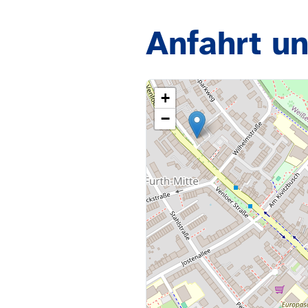
Anfahrt un
+
−