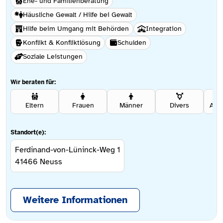
Ehe- und Familienberatung
Häusliche Gewalt / Hilfe bei Gewalt
Hilfe beim Umgang mit Behörden
Integration
Konflikt & Konfliktlösung
Schulden
Soziale Leistungen
Wir beraten für:
Eltern
Frauen
Männer
Divers
Ang
Standort(e):
Ferdinand-von-Lüninck-Weg 1
41466
Neuss
Weitere Informationen