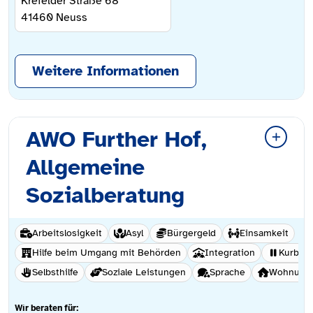
Krefelder Straße 68
41460
Neuss
Weitere Informationen
AWO Further Hof,
Allgemeine
Sozialberatung
Arbeitslosigkeit
Asyl
Bürgergeld
Einsamkeit
Hilfe beim Umgang mit Behörden
Integration
Kurber
Selbsthilfe
Soziale Leistungen
Sprache
Wohnungs
Wir beraten für: