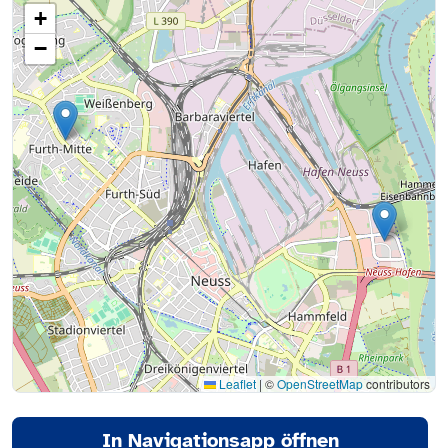
+
−
Leaflet
|
©
OpenStreetMap
contributors
In Navigationsapp öffnen