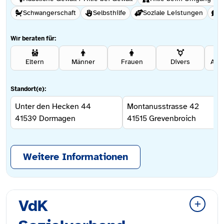
Schwangerschaft
Selbsthilfe
Soziale Leistungen
S
Wir beraten für:
Eltern
Männer
Frauen
Divers
Ang
Standort(e):
Unter den Hecken 44
Montanusstrasse 42
41539
Dormagen
41515
Grevenbroich
Weitere Informationen
VdK