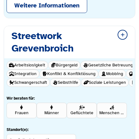
Weitere Informationen
Streetwork
Grevenbroich
Arbeitslosigkeit
Bürgergeld
Gesetzliche Betreuung
Integration
Konflikt & Konfliktlösung
Mobbing
Hi
Schwangerschaft
Selbsthilfe
Soziale Leistungen
S
Wir beraten für:
Frauen
Männer
Geflüchtete
Menschen mit Migrationshintergrund
Standort(e):