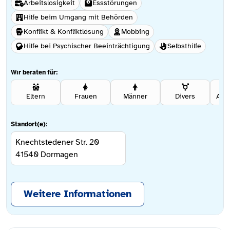
Arbeitslosigkeit
Essstörungen
Hilfe beim Umgang mit Behörden
Konflikt & Konfliktlösung
Mobbing
Hilfe bei Psychischer Beeinträchtigung
Selbsthilfe
Wir beraten für:
Eltern
Frauen
Männer
Divers
Ang
Standort(e):
Knechtstedener Str. 20
41540
Dormagen
Weitere Informationen