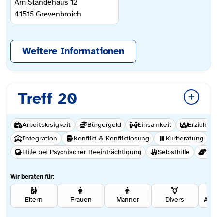
Am Ständehaus 12
41515
Grevenbroich
Weitere Informationen
Treff 20
Arbeitslosigkeit
Bürgergeld
Einsamkeit
Erziehun
Integration
Konflikt & Konfliktlösung
Kurberatung
Hilfe bei Psychischer Beeinträchtigung
Selbsthilfe
Soz
Wir beraten für:
Eltern
Frauen
Männer
Divers
Ang