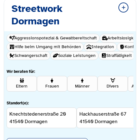
Streetwork
Dormagen
Aggressionspotezial & Gewaltbereitschaft
Arbeitslosigkeit
Hilfe beim Umgang mit Behörden
Integration
Konflik
Schwangerschaft
Soziale Leistungen
Straffälligkeit
Wir beraten für:
Eltern
Frauen
Männer
Divers
Ang
Standort(e):
Knechtstedenerstraße 20
Hackhauserstraße 67
41540
Dormagen
41540
Dormagen