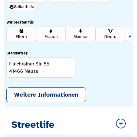
Selbsthilfe
Wir beraten für:
Eltern
Frauen
Männer
Divers
Ang
Standort(e):
Hülchrather Str. 55
41466
Neuss
Weitere Informationen
Streetlife