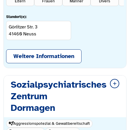
Eltern
Frauen
Männer
Divers
Se
Standort(e):
Görlitzer Str. 3
41460
Neuss
Weitere Informationen
Sozialpsychiatrisches
Zentrum
Dormagen
Aggressionspotezial & Gewaltbereitschaft