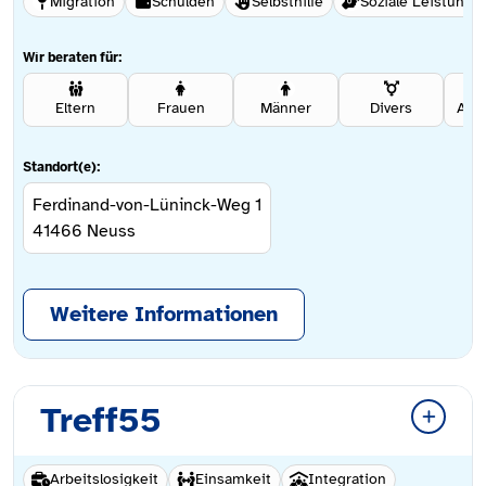
Migration
Schulden
Selbsthilfe
Soziale Leistunge
Wir beraten für:
Eltern
Frauen
Männer
Divers
Ang
Standort(e):
Ferdinand-von-Lüninck-Weg 1
41466
Neuss
Weitere Informationen
Treff55
Arbeitslosigkeit
Einsamkeit
Integration