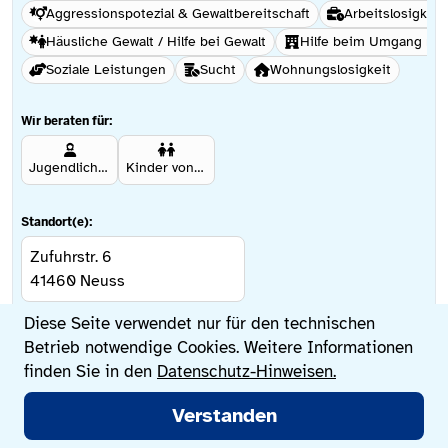
Aggressionspotezial & Gewaltbereitschaft
Arbeitslosigkeit
Häusliche Gewalt / Hilfe bei Gewalt
Hilfe beim Umgang mi
Soziale Leistungen
Sucht
Wohnungslosigkeit
Wir beraten für:
Jugendliche ab 12 Jahren
Kinder von Betroffenen
Standort(e):
Zufuhrstr. 6
41460
Neuss
Datenschutzeinstellungen
Diese Seite verwendet nur für den technischen
Betrieb notwendige Cookies. Weitere Informationen
Weitere Informationen
finden Sie in den
Datenschutz-Hinweisen.
Hauptmenü
Verstanden
Jetzt suchen
Beratungsstellen
Lebenssituationen
Sprache wechseln