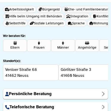
Arbeitslosigkeit
Bürgergeld
Ehe- und Familienberatung
Hilfe beim Umgang mit Behörden
Integration
Konflikt 
Selbsthilfe
Soziale Leistungen
Sprache
Wohnungslo
Wir beraten für:
Eltern
Frauen
Männer
Angehörige
Sen
Standort(e):
Venloer Straße 68
Görlitzer Straße 3
41462
Neuss
41460
Neuss
Persönliche Beratung
Telefonische Beratung