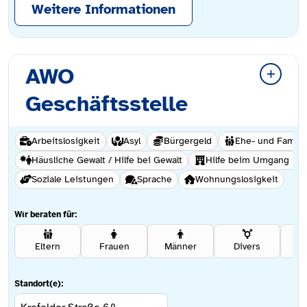
Weitere Informationen
AWO
Geschäftsstelle
Arbeitslosigkeit
Asyl
Bürgergeld
Ehe- und Famili
Häusliche Gewalt / Hilfe bei Gewalt
Hilfe beim Umgang mi
Soziale Leistungen
Sprache
Wohnungslosigkeit
Wir beraten für:
Eltern
Frauen
Männer
Divers
Se
Standort(e):