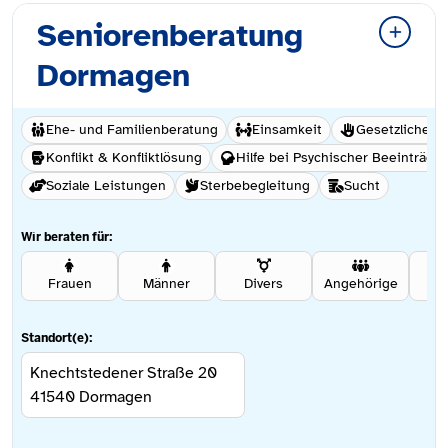
Seniorenberatung
Dormagen
Ehe- und Familienberatung
Einsamkeit
Gesetzliche B
Konflikt & Konfliktlösung
Hilfe bei Psychischer Beeinträch
Soziale Leistungen
Sterbebegleitung
Sucht
Wir beraten für:
Frauen
Männer
Divers
Angehörige
Se
Standort(e):
Knechtstedener Straße 20
41540
Dormagen