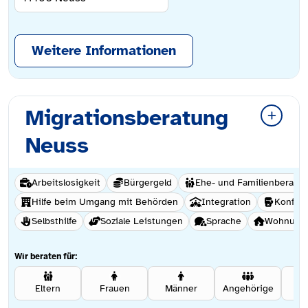
Weitere Informationen
Migrationsberatung
Neuss
Arbeitslosigkeit
Bürgergeld
Ehe- und Familienberatu
Hilfe beim Umgang mit Behörden
Integration
Konflik
Selbsthilfe
Soziale Leistungen
Sprache
Wohnungs
Wir beraten für:
Eltern
Frauen
Männer
Angehörige
Se