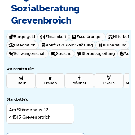
Sozialberatung
Grevenbroich
Bürgergeld
Einsamkeit
Essstörungen
Hilfe beim
Integration
Konflikt & Konfliktlösung
Kurberatung
Schwangerschaft
Sprache
Sterbebegleitung
Vorm
Wir beraten für:
Eltern
Frauen
Männer
Divers
Standort(e):
Am Ständehaus 12
41515
Grevenbroich