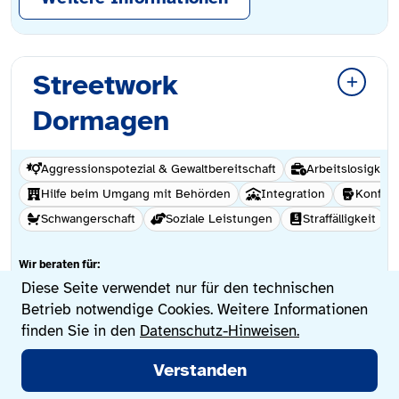
Streetwork
Dormagen
Aggressionspotezial & Gewaltbereitschaft
Arbeitslosigkeit
Hilfe beim Umgang mit Behörden
Integration
Konflik
Schwangerschaft
Soziale Leistungen
Straffälligkeit
Wir beraten für:
Datenschutzeinstellungen
Diese Seite verwendet nur für den technischen
Eltern
Frauen
Männer
Divers
Ang
Betrieb notwendige Cookies. Weitere Informationen
finden Sie in den
Datenschutz-Hinweisen.
Hauptmenü
Standort(e):
Verstanden
Jetzt suchen
Beratungsstellen
Lebenssituationen
Sprache wechseln
Knechtstedenerstraße 20
Hackhauserstraße 67