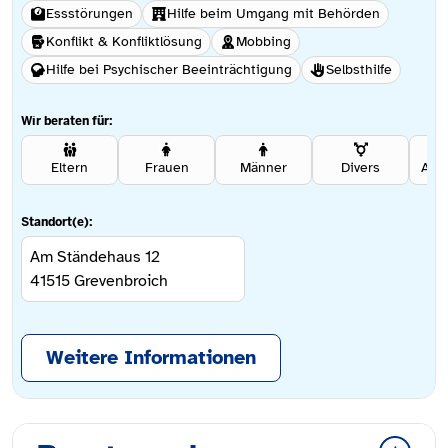
Essstörungen
Hilfe beim Umgang mit Behörden
Konflikt & Konfliktlösung
Mobbing
Hilfe bei Psychischer Beeinträchtigung
Selbsthilfe
Wir beraten für:
Eltern
Frauen
Männer
Divers
Ang
Standort(e):
Am Ständehaus 12
41515
Grevenbroich
Weitere Informationen