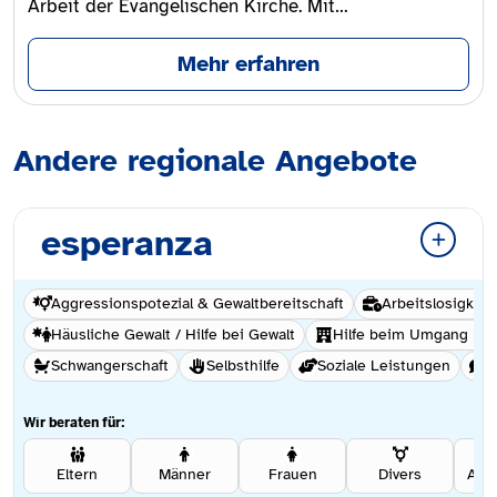
Arbeit der Evangelischen Kirche. Mit…
Mehr erfahren
Andere regionale Angebote
esperanza
Aggressionspotezial & Gewaltbereitschaft
Arbeitslosigkeit
Häusliche Gewalt / Hilfe bei Gewalt
Hilfe beim Umgang mi
Schwangerschaft
Selbsthilfe
Soziale Leistungen
S
Wir beraten für:
Eltern
Männer
Frauen
Divers
Ang