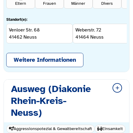
Eltern
Frauen
Männer
Divers
Se
Standort(e):
Venloer Str. 68
Weberstr. 72
41462
Neuss
41464
Neuss
Weitere Informationen
Ausweg (Diakonie
Rhein-Kreis-
Neuss)
Aggressionspotezial & Gewaltbereitschaft
Einsamkeit