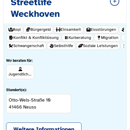
Streetlife
Weckhoven
Asyl
Bürgergeld
Einsamkeit
Essstörungen
Ge
Konflikt & Konfliktlösung
Kurberatung
Migration
Schwangerschaft
Selbsthilfe
Soziale Leistungen
S
Wir beraten für:
Jugendliche ab 12 Jahren
Standort(e):
Otto-Wels-Straße 10
41466
Neuss
Weitere Informationen