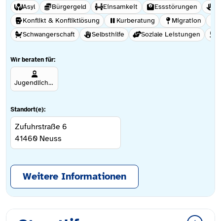
Asyl
Bürgergeld
Einsamkeit
Essstörungen
Ge
Konflikt & Konfliktlösung
Kurberatung
Migration
Schwangerschaft
Selbsthilfe
Soziale Leistungen
S
Wir beraten für:
Jugendliche ab 12 Jahren
Standort(e):
Zufuhrstraße 6
41460
Neuss
Weitere Informationen