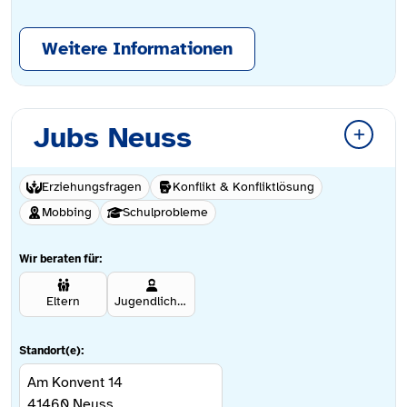
Weitere Informationen
Jubs Neuss
Erziehungsfragen
Konflikt & Konfliktlösung
Mobbing
Schulprobleme
Wir beraten für:
Eltern
Jugendliche ab 12 Jahren
Standort(e):
Am Konvent 14
41460
Neuss