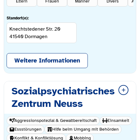
Eltern
Frauen
Männer
Divers
Ang
Standort(e):
Knechtstedener Str. 20
41540
Dormagen
Weitere Informationen
Sozialpsychiatrisches
Zentrum Neuss
Aggressionspotezial & Gewaltbereitschaft
Einsamkeit
Essstörungen
Hilfe beim Umgang mit Behörden
Konflikt & Konfliktlösung
Mobbing