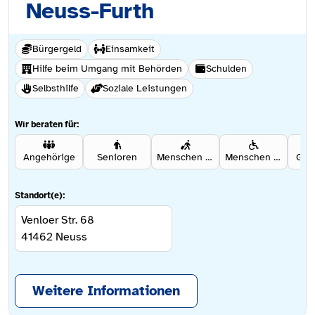
Neuss-Furth
Bürgergeld
Einsamkeit
Hilfe beim Umgang mit Behörden
Schulden
Selbsthilfe
Soziale Leistungen
Wir beraten für:
Angehörige
Senioren
Menschen mit Migrationshintergrund
Menschen mit Behinderung
Gefl
Standort(e):
Venloer Str. 68
41462
Neuss
Weitere Informationen