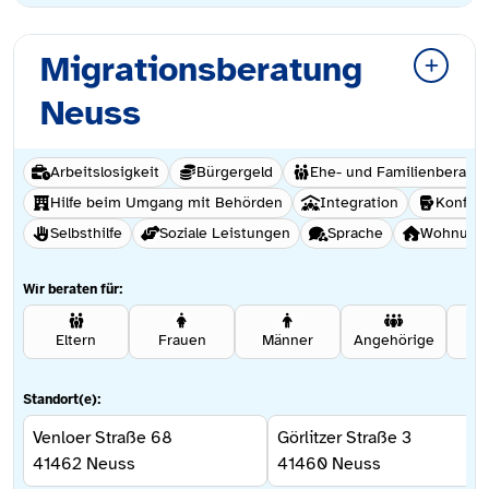
Migrationsberatung
Neuss
Arbeitslosigkeit
Bürgergeld
Ehe- und Familienberatu
Hilfe beim Umgang mit Behörden
Integration
Konflik
Selbsthilfe
Soziale Leistungen
Sprache
Wohnungs
Wir beraten für:
Eltern
Frauen
Männer
Angehörige
Se
Standort(e):
Venloer Straße 68
Görlitzer Straße 3
41462
Neuss
41460
Neuss