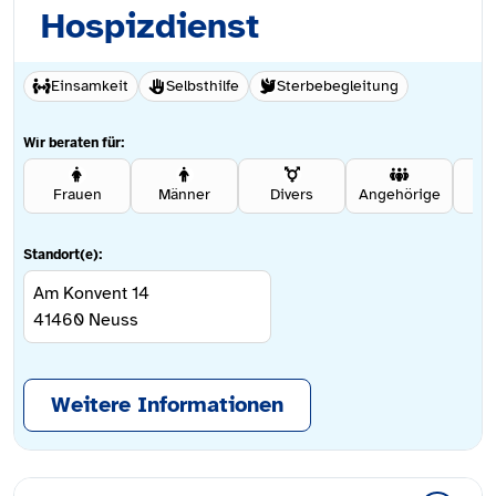
Hospizdienst
Einsamkeit
Selbsthilfe
Sterbebegleitung
Wir beraten für:
Frauen
Männer
Divers
Angehörige
Se
Standort(e):
Am Konvent 14
41460
Neuss
Weitere Informationen