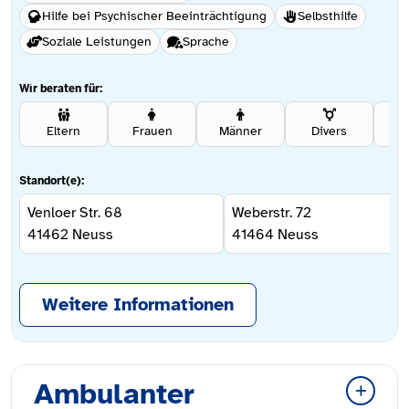
Hilfe bei Psychischer Beeinträchtigung
Selbsthilfe
Soziale Leistungen
Sprache
Wir beraten für:
Eltern
Frauen
Männer
Divers
Se
Standort(e):
Venloer Str. 68
Weberstr. 72
41462
Neuss
41464
Neuss
Weitere Informationen
Ambulanter