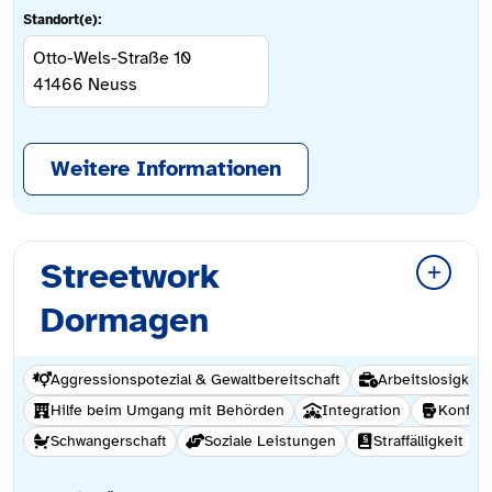
Standort(e):
Otto-Wels-Straße 10
41466
Neuss
Weitere Informationen
Streetwork
Dormagen
Aggressionspotezial & Gewaltbereitschaft
Arbeitslosigkeit
Hilfe beim Umgang mit Behörden
Integration
Konflik
Schwangerschaft
Soziale Leistungen
Straffälligkeit