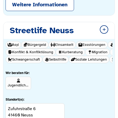
Weitere Informationen
Streetlife Neuss
Asyl
Bürgergeld
Einsamkeit
Essstörungen
Ge
Konflikt & Konfliktlösung
Kurberatung
Migration
Schwangerschaft
Selbsthilfe
Soziale Leistungen
S
Wir beraten für:
Jugendliche ab 12 Jahren
Standort(e):
Zufuhrstraße 6
41460
Neuss