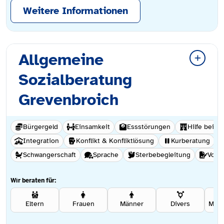
Weitere Informationen
Allgemeine
Sozialberatung
Grevenbroich
Bürgergeld
Einsamkeit
Essstörungen
Hilfe beim
Integration
Konflikt & Konfliktlösung
Kurberatung
Schwangerschaft
Sprache
Sterbebegleitung
Vorm
Wir beraten für:
Eltern
Frauen
Männer
Divers