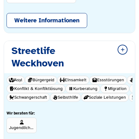
Weitere Informationen
Streetlife
Weckhoven
Asyl
Bürgergeld
Einsamkeit
Essstörungen
Ge
Konflikt & Konfliktlösung
Kurberatung
Migration
Schwangerschaft
Selbsthilfe
Soziale Leistungen
S
Wir beraten für:
Jugendliche ab 12 Jahren