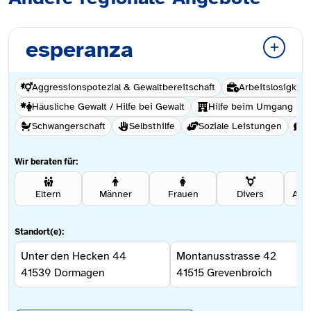
esperanza
Aggressionspotezial & Gewaltbereitschaft
Arbeitslosigkeit
Häusliche Gewalt / Hilfe bei Gewalt
Hilfe beim Umgang mi
Schwangerschaft
Selbsthilfe
Soziale Leistungen
S
Wir beraten für:
Eltern
Männer
Frauen
Divers
Ang
Standort(e):
Unter den Hecken 44
Montanusstrasse 42
41539
Dormagen
41515
Grevenbroich