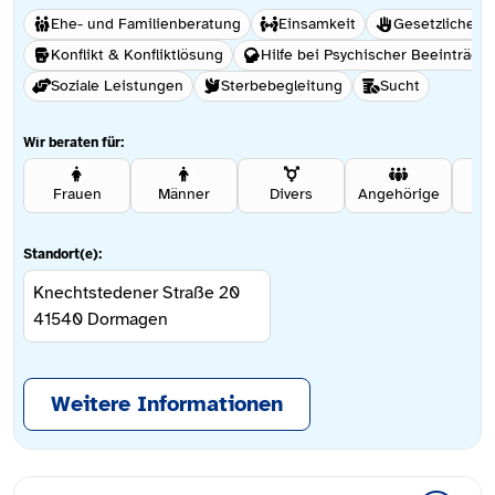
Ehe- und Familienberatung
Einsamkeit
Gesetzliche B
Konflikt & Konfliktlösung
Hilfe bei Psychischer Beeinträch
Soziale Leistungen
Sterbebegleitung
Sucht
Wir beraten für:
Frauen
Männer
Divers
Angehörige
Se
Standort(e):
Knechtstedener Straße 20
41540
Dormagen
Weitere Informationen