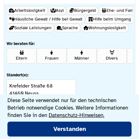
Arbeitslosigkeit
Asyl
Bürgergeld
Ehe- und Famili
Häusliche Gewalt / Hilfe bei Gewalt
Hilfe beim Umgang mi
Soziale Leistungen
Sprache
Wohnungslosigkeit
Wir beraten für:
Eltern
Frauen
Männer
Divers
Se
Standort(e):
Krefelder Straße 68
41460
Neuss
Datenschutzeinstellungen
Diese Seite verwendet nur für den technischen
Betrieb notwendige Cookies. Weitere Informationen
finden Sie in den
Datenschutz-Hinweisen.
Weitere Informationen
Hauptmenü
Verstanden
Jetzt suchen
Beratungsstellen
Lebenssituationen
Sprache wechseln