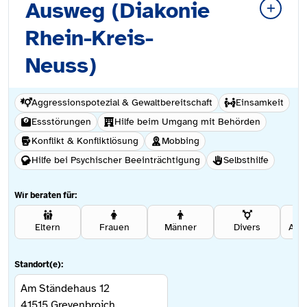
Ausweg (Diakonie
Rhein-Kreis-
Neuss)
Aggressionspotezial & Gewaltbereitschaft
Einsamkeit
Essstörungen
Hilfe beim Umgang mit Behörden
Konflikt & Konfliktlösung
Mobbing
Hilfe bei Psychischer Beeinträchtigung
Selbsthilfe
Wir beraten für:
Eltern
Frauen
Männer
Divers
Ang
Standort(e):
Am Ständehaus 12
41515
Grevenbroich