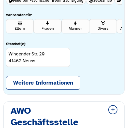
Hilfe bei Psychischer Beeinträchtigung
Selbsthilfe
Soz
Wir beraten für:
Eltern
Frauen
Männer
Divers
Ang
Standort(e):
Wingender Str. 20
41462
Neuss
Weitere Informationen
AWO
Geschäftsstelle