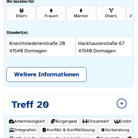
Wir beraten für:
Eltern
Frauen
Männer
Divers
Ang
Standort(e):
Knechtstedenerstraße 20
Hackhauserstraße 67
41540
Dormagen
41540
Dormagen
Weitere Informationen
Treff 20
Arbeitslosigkeit
Bürgergeld
Einsamkeit
Erziehun
Integration
Konflikt & Konfliktlösung
Kurberatung