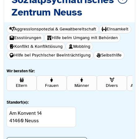
Zentrum Neuss
Aggressionspotezial & Gewaltbereitschaft
Einsamkeit
Essstörungen
Hilfe beim Umgang mit Behörden
Konflikt & Konfliktlösung
Mobbing
Hilfe bei Psychischer Beeinträchtigung
Selbsthilfe
Wir beraten für:
Eltern
Frauen
Männer
Divers
Ang
Standort(e):
Am Konvent 14
41460
Neuss