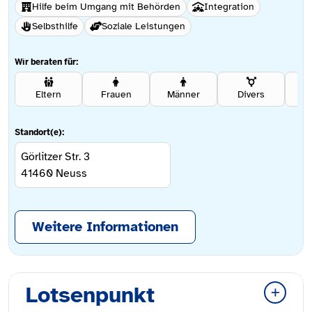
Hilfe beim Umgang mit Behörden
Integration
Selbsthilfe
Soziale Leistungen
Wir beraten für:
Eltern
Frauen
Männer
Divers
Se
Standort(e):
Görlitzer Str. 3
41460
Neuss
Weitere Informationen
Lotsenpunkt