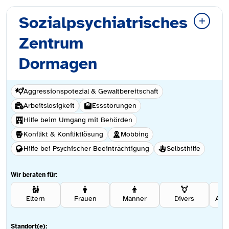
Sozialpsychiatrisches
Zentrum
Dormagen
Aggressionspotezial & Gewaltbereitschaft
Arbeitslosigkeit
Essstörungen
Hilfe beim Umgang mit Behörden
Konflikt & Konfliktlösung
Mobbing
Hilfe bei Psychischer Beeinträchtigung
Selbsthilfe
Wir beraten für:
Eltern
Frauen
Männer
Divers
Ang
Standort(e):