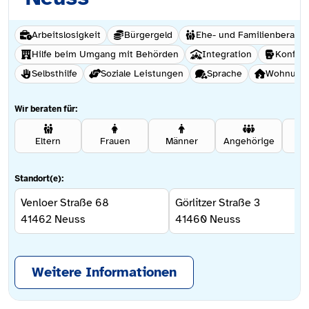
Arbeitslosigkeit
Bürgergeld
Ehe- und Familienberatu
Hilfe beim Umgang mit Behörden
Integration
Konflik
Selbsthilfe
Soziale Leistungen
Sprache
Wohnungs
Wir beraten für:
Eltern
Frauen
Männer
Angehörige
Se
Standort(e):
Venloer Straße 68
Görlitzer Straße 3
41462
Neuss
41460
Neuss
Weitere Informationen