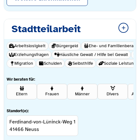
Stadtteilarbeit
Arbeitslosigkeit
Bürgergeld
Ehe- und Familienberatu
Erziehungsfragen
Häusliche Gewalt / Hilfe bei Gewalt
Migration
Schulden
Selbsthilfe
Soziale Leistunge
Wir beraten für:
Eltern
Frauen
Männer
Divers
Ang
Standort(e):
Ferdinand-von-Lüninck-Weg 1
41466
Neuss