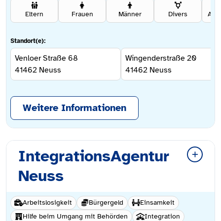
Eltern
Frauen
Männer
Divers
Ang
Standort(e):
Venloer Straße 68
Wingenderstraße 20
41462
Neuss
41462
Neuss
Weitere Informationen
IntegrationsAgentur
Neuss
Arbeitslosigkeit
Bürgergeld
Einsamkeit
Hilfe beim Umgang mit Behörden
Integration