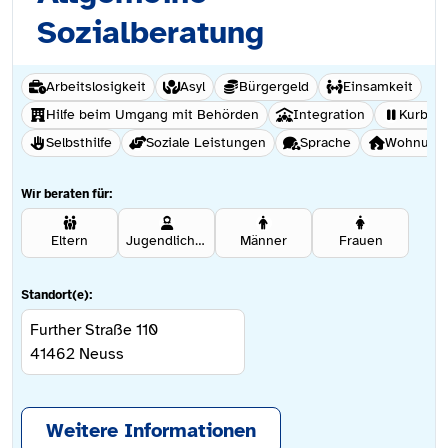
Sozialberatung
Arbeitslosigkeit
Asyl
Bürgergeld
Einsamkeit
Hilfe beim Umgang mit Behörden
Integration
Kurber
Selbsthilfe
Soziale Leistungen
Sprache
Wohnungs
Wir beraten für:
Eltern
Jugendliche ab 12 Jahren
Männer
Frauen
Standort(e):
Further Straße 110
41462
Neuss
Weitere Informationen