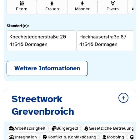
Eltern
Frauen
Männer
Divers
Ang
Standort(e):
Knechtstedenerstraße 20
Hackhauserstraße 67
41540
Dormagen
41540
Dormagen
Weitere Informationen
Streetwork
Grevenbroich
Arbeitslosigkeit
Bürgergeld
Gesetzliche Betreuung
Integration
Konflikt & Konfliktlösung
Mobbing
Hi