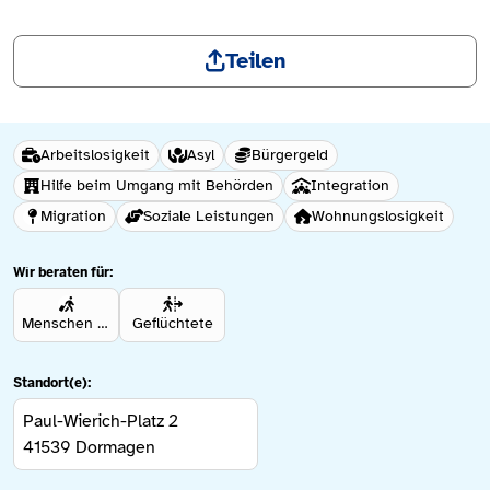
Teilen
Arbeitslosigkeit
Asyl
Bürgergeld
Hilfe beim Umgang mit Behörden
Integration
Migration
Soziale Leistungen
Wohnungslosigkeit
Wir beraten für:
Menschen mit Migrationshintergrund
Geflüchtete
Standort(e):
Paul-Wierich-Platz 2
41539
Dormagen