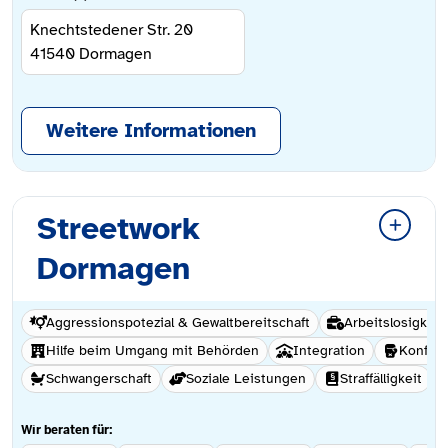
Knechtstedener Str. 20
41540
Dormagen
Weitere Informationen
Streetwork
Dormagen
Aggressionspotezial & Gewaltbereitschaft
Arbeitslosigkeit
Hilfe beim Umgang mit Behörden
Integration
Konflik
Schwangerschaft
Soziale Leistungen
Straffälligkeit
Wir beraten für: