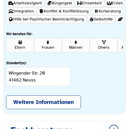
Arbeitslosigkeit
Bürgergeld
Einsamkeit
Erziehun
Integration
Konflikt & Konfliktlösung
Kurberatung
Hilfe bei Psychischer Beeinträchtigung
Selbsthilfe
Soz
Wir beraten für:
Eltern
Frauen
Männer
Divers
Ang
Standort(e):
Wingender Str. 20
41462
Neuss
Weitere Informationen