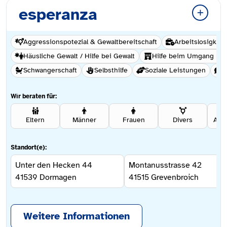
esperanza
Aggressionspotezial & Gewaltbereitschaft
Arbeitslosigkeit
Häusliche Gewalt / Hilfe bei Gewalt
Hilfe beim Umgang mi
Schwangerschaft
Selbsthilfe
Soziale Leistungen
S
Wir beraten für:
Eltern
Männer
Frauen
Divers
Ang
Standort(e):
Unter den Hecken 44
Montanusstrasse 42
41539
Dormagen
41515
Grevenbroich
Weitere Informationen