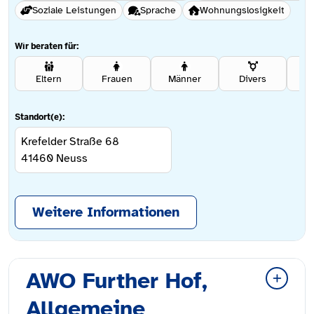
Soziale Leistungen
Sprache
Wohnungslosigkeit
Wir beraten für:
Eltern
Frauen
Männer
Divers
Se
Standort(e):
Krefelder Straße 68
41460
Neuss
Weitere Informationen
AWO Further Hof,
Allgemeine