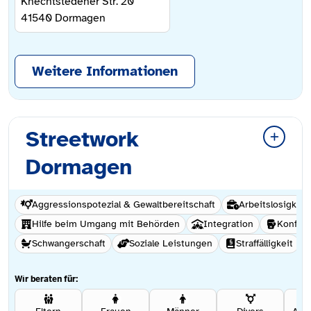
Knechtstedener Str. 20
41540
Dormagen
Weitere Informationen
Streetwork
Dormagen
Aggressionspotezial & Gewaltbereitschaft
Arbeitslosigkeit
Hilfe beim Umgang mit Behörden
Integration
Konflik
Schwangerschaft
Soziale Leistungen
Straffälligkeit
Wir beraten für: