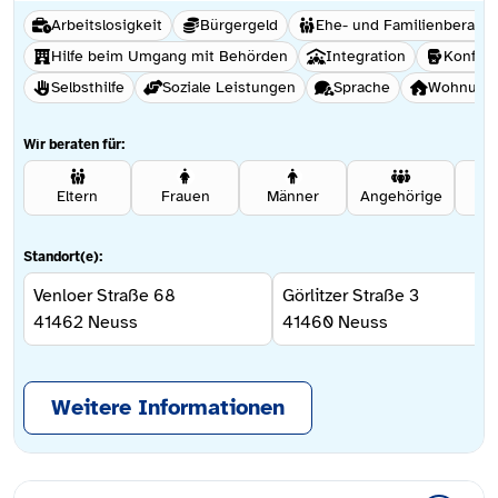
Arbeitslosigkeit
Bürgergeld
Ehe- und Familienberatu
Hilfe beim Umgang mit Behörden
Integration
Konflik
Selbsthilfe
Soziale Leistungen
Sprache
Wohnungs
Wir beraten für:
Eltern
Frauen
Männer
Angehörige
Se
Standort(e):
Venloer Straße 68
Görlitzer Straße 3
41462
Neuss
41460
Neuss
Weitere Informationen