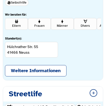
Selbsthilfe
Wir beraten für:
Eltern
Frauen
Männer
Divers
Ang
Standort(e):
Hülchrather Str. 55
41466
Neuss
Weitere Informationen
Streetlife