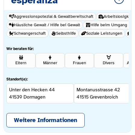
esperanza
Aggressionspotezial & Gewaltbereitschaft
Arbeitslosigkeit
Häusliche Gewalt / Hilfe bei Gewalt
Hilfe beim Umgang mi
Schwangerschaft
Selbsthilfe
Soziale Leistungen
S
Wir beraten für:
Eltern
Männer
Frauen
Divers
Ang
Standort(e):
Unter den Hecken 44
Montanusstrasse 42
41539
Dormagen
41515
Grevenbroich
Weitere Informationen