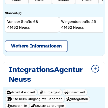
Eltern
Frauen
Männer
Divers
Ang
Standort(e):
Venloer Straße 68
Wingenderstraße 20
41462
Neuss
41462
Neuss
Weitere Informationen
IntegrationsAgentur
Neuss
Arbeitslosigkeit
Bürgergeld
Einsamkeit
Hilfe beim Umgang mit Behörden
Integration
Selbsthilfe
Soziale Leistungen