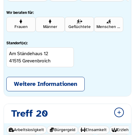
Wir beraten für:
Frauen
Männer
Geflüchtete
Menschen mit Migrationshintergrund
Standort(e):
Am Ständehaus 12
41515
Grevenbroich
Weitere Informationen
Treff 20
Arbeitslosigkeit
Bürgergeld
Einsamkeit
Erziehun