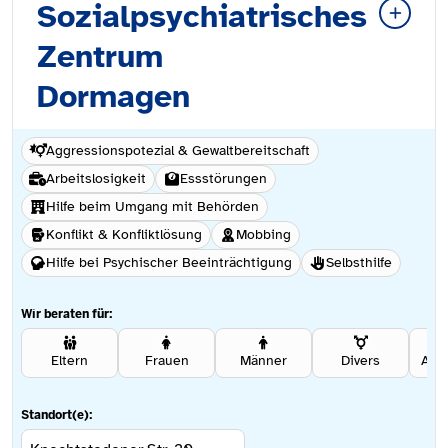
Sozialpsychiatrisches
Zentrum
Dormagen
Aggressionspotezial & Gewaltbereitschaft
Arbeitslosigkeit
Essstörungen
Hilfe beim Umgang mit Behörden
Konflikt & Konfliktlösung
Mobbing
Hilfe bei Psychischer Beeinträchtigung
Selbsthilfe
Wir beraten für:
Eltern
Frauen
Männer
Divers
Ang
Standort(e):