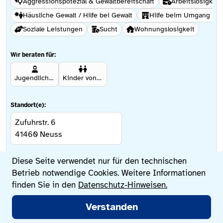
Aggressionspotezial & Gewaltbereitschaft
Arbeitslosigkeit
Häusliche Gewalt / Hilfe bei Gewalt
Hilfe beim Umgang mi
Soziale Leistungen
Sucht
Wohnungslosigkeit
Wir beraten für:
Jugendliche ab 12 Jahren
Kinder von Betroffenen
Standort(e):
Zufuhrstr. 6
41460
Neuss
Datenschutzeinstellungen
Diese Seite verwendet nur für den technischen
Weitere Informationen
Betrieb notwendige Cookies. Weitere Informationen
finden Sie in den
Datenschutz-Hinweisen.
Hauptmenü
Verstanden
Jetzt suchen
Beratungsstellen
Lebenssituationen
Sprache wechseln
Bürgerhaus