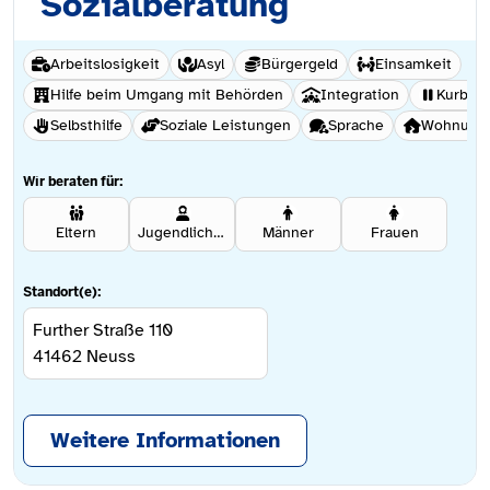
Sozialberatung
Arbeitslosigkeit
Asyl
Bürgergeld
Einsamkeit
Hilfe beim Umgang mit Behörden
Integration
Kurber
Selbsthilfe
Soziale Leistungen
Sprache
Wohnungs
Wir beraten für:
Eltern
Jugendliche ab 12 Jahren
Männer
Frauen
Standort(e):
Further Straße 110
41462
Neuss
Weitere Informationen