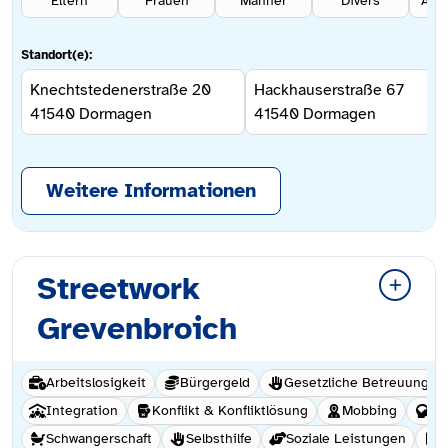
Eltern
Frauen
Männer
Divers
Ang
Standort(e):
Knechtstedenerstraße 20
Hackhauserstraße 67
41540
Dormagen
41540
Dormagen
Weitere Informationen
Streetwork
Grevenbroich
Arbeitslosigkeit
Bürgergeld
Gesetzliche Betreuung
Integration
Konflikt & Konfliktlösung
Mobbing
Hi
Schwangerschaft
Selbsthilfe
Soziale Leistungen
S