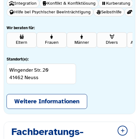
Integration
Konflikt & Konfliktlösung
Kurberatung
Hilfe bei Psychischer Beeinträchtigung
Selbsthilfe
Soz
Wir beraten für:
Eltern
Frauen
Männer
Divers
Ang
Standort(e):
Wingender Str. 20
41462
Neuss
Weitere Informationen
Fachberatungs-